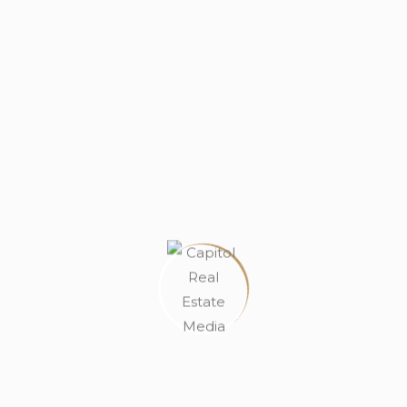
QUICK ACCESS TO TOURIST A
Nemo enim ipsam voluptatem quia volupt
sed quia consequuntur magni dolores e
INDEPENDENT COTTAGES
Nemo enim ipsam voluptatem quia volupt
sed quia consequuntur magni dolores e